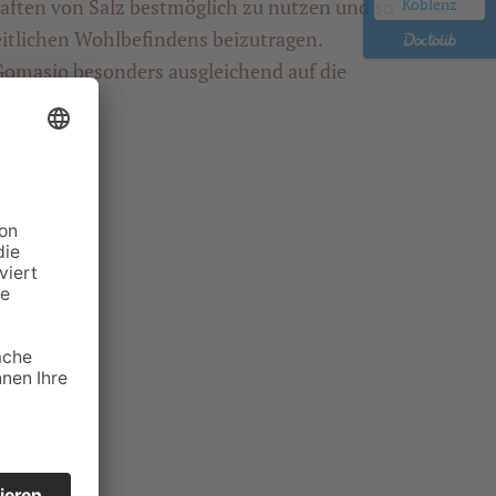
aften von Salz bestmöglich zu nutzen und so
Koblenz
itlichen Wohlbefindens beizutragen.
Gomasio besonders ausgleichend auf die