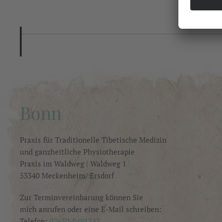
Bonn
Praxis für Traditionelle Tibetische Medizin
und
ganzheitliche Physiotherapie
Praxis im Waldweg | Waldweg 1
53340 Meckenheim/ Ersdorf
Zur Terminvereinbarung können Sie
mich anrufen oder eine E-Mail schreiben:
Telefon:
02630-9491343