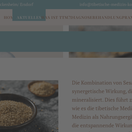
eckenheim/ Ersdorf
info@tibetische-medizin-ko
HOME
AKTUELLES
WAS IST TTM?
DIAGNOSE
BEHANDLUNG
PRAX
Die Kombination von Ses
synergetische Wirkung, d
mineralisiert. Dies führ
wie es die tibetische Med
Medizin als Nahrungserg
die entspannende Wirkun