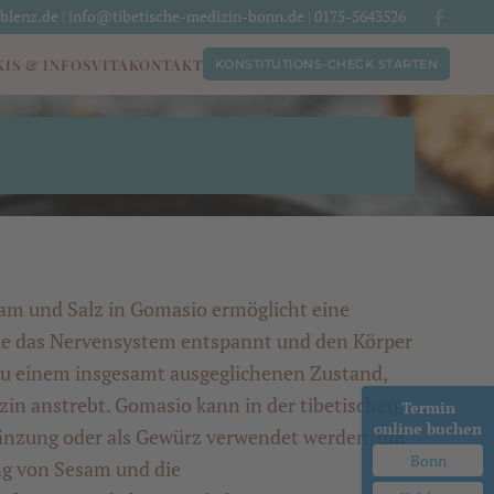
blenz.de
|
info@tibetische-medizin-bonn.de
|
0175-5643526
IS & INFOS
VITA
KONTAKT
KONSTITUTIONS-CHECK STARTEN
am und Salz in Gomasio ermöglicht eine
ie das Nervensystem entspannt und den Körper
t zu einem insgesamt ausgeglichenen Zustand,
izin anstrebt. Gomasio kann in der tibetischen
Termin
online buchen
änzung oder als Gewürz verwendet werden, um
Bonn
g von Sesam und die