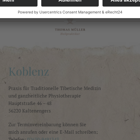
Koblenz
Praxis für Traditionelle Tibetische Medizin
und ganzheitliche Physiotherapie
Hauptstraße 46 – 48
56220 Kaltenengers
Zur Terminvereinbarung können Sie
mich anrufen oder eine E-Mail schreiben:
Telefon:
02630-9491343