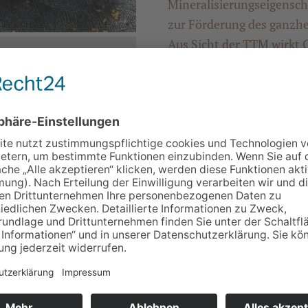
Mineralisierungseigensch
zur Förderung des
ganzhe
Aus Sicht der TTM wirkt 
Windenergie (rLung).